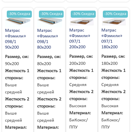
Угледар
Углич
Удомля
Ужгород
Узин
Украинка
Улан-Удэ
Ульяновск
-30% Скидка
-30% Скидка
-30% Скидка
-30% Скидка
Умань
Унеча
Урай
Урень
Урюпинск
Усинск
Уссурийск
Усть-Илимск
Усть-Кинельский
Матрас
Матрас
Матрас
Матрас
Усть-Кут
Уфа
Ухта
«Фэмили»
«Фэмили»
«Фэмили»
«Фэмили»
Учалы
Фастов
Феодосия
097/1
097/1
098/1
098/1
Фокино
Фролово
Фрязево
200х200
180х200
90х200
80х200
Фрязино
Хабаровск
Ханты-Мансийск
Харцызск
Харьков
Хасавюрт
Размер, см:
Размер, см:
Размер, см:
Размер, см:
Херсон
Хилок
Химки
Хмельник
200х200
180х200
90х200
80х200
Хмельницкий
Холмск
Хороль
Хуст
Жесткость 1
Жесткость 1
Жесткость 1
Жесткость 1
Целина
Цимлянск
Цюрупинск
Чайковский
стороны:
стороны:
стороны:
стороны:
Чалтырь
Чамзинка
Чапаевск
Чебаркуль
Средняя
Средняя
Выше
Выше
Чебоксары
Чегдомын
Челябинск
Червоноград
Жесткость 2
Жесткость 2
средней
средней
Череповец
Черкассы
Черкесск
Черневцы
стороны:
стороны:
Жесткость 2
Жесткость 2
Чернигов
Черниговка
Чернобай
Чернобыль
Высокая
Высокая
стороны:
стороны:
Черновцы
Черноголовка
Черногорск
Чернушка
Материал:
Материал:
Выше
Выше
Чернышевск
Черняховск
Чертково
Чехов
БиКокос/
БиКокос/
средней
средней
Чита
Чугуев
Чудово
Чусовой
ППУ
ППУ
Материал:
Материал:
Шадринск
Шаргород
Шарыпово