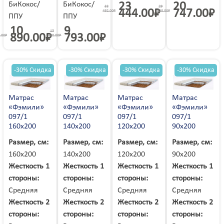
Шарья
БиКокос/
БиКокос/
23
20
Шатура
33
29
Шахты
444.00
₽
747.00
₽
Шахунья
492.00
₽
638.00
₽
Шацк
ППУ
ППУ
Шебекино
Шелехов
Шепетовка
Шерегеш
10
9
Шилка
13
Шимановск
890.00
₽
793.00
₽
Шостка
.00
₽
990.00
₽
Шумерля
Шумиха
Щёлкино
Щелково
Щербинка
Электрогорск
Электросталь
Электроугли
Элиста
Энгельс
Энергодар
-30% Скидка
-30% Скидка
-30% Скидка
-30% Скидка
Юбилейный
Югорск
Южно-Сахалинск
Южное
Южноукраинск
Южноуральск
Юрга
Юрюзань
Яворов
Матрас
Матрас
Матрас
Матрас
Яготин
Ядрин
Яковлевка
«Фэмили»
«Фэмили»
«Фэмили»
«Фэмили»
Якутск
Ялта
Янаул
097/1
097/1
097/1
097/1
Яранск
Яремче
Ярославль
160х200
140х200
120х200
90х200
Ярцево
Ясиноватая
Ясный
Яхрома
Размер, см:
Размер, см:
Размер, см:
Размер, см:
160х200
140х200
120х200
90х200
Жесткость 1
Жесткость 1
Жесткость 1
Жесткость 1
стороны:
стороны:
стороны:
стороны:
Средняя
Средняя
Средняя
Средняя
Жесткость 2
Жесткость 2
Жесткость 2
Жесткость 2
стороны:
стороны:
стороны:
стороны: