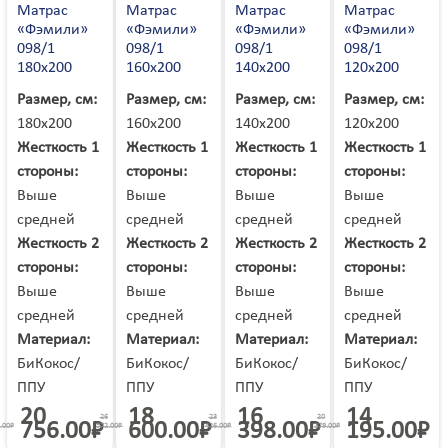
Соликамск
Матрас
Матрас
Матрас
Матрас
Солнечная Долина
Солнечногорск
Солоницевка
«Фэмили»
«Фэмили»
«Фэмили»
«Фэмили»
Сортавала
Сосновоборск
Сосновый Бор
098/1
098/1
098/1
098/1
Сочи
Спасск-Дальний
Средняя Ахтуба
180х200
160х200
140х200
120х200
Ставрополь
Старая Выжевка
Старая Купавна
Старая Полтавка
Старая Русса
Старая Чара
Размер, см:
Размер, см:
Размер, см:
Размер, см:
Старобельск
Староконстантинов
Старый Оскол
Стаханов
180х200
160х200
140х200
120х200
Степное
Стерлитамак
Стрежевой
Стрый
Жесткость 1
Жесткость 1
Жесткость 1
Жесткость 1
Ступино
Суворов
Судак
Сумы
стороны:
стороны:
стороны:
стороны:
Сургут
Сухой Лог
Сходня
Сызрань
Выше
Выше
Выше
Выше
Сыктывкар
Сысерть
Таганрог
Тайга
средней
средней
средней
средней
Тайшет
Таксимо
Тамбов
Тарасовский
Жесткость 2
Жесткость 2
Жесткость 2
Жесткость 2
Тарко-сале
Татищево
Таштагол
Тверь
стороны:
стороны:
стороны:
стороны:
Тейково
Темрюк
Теофиполь
Теплодар
Выше
Выше
Выше
Выше
Терней
Терновка
Тернополь
Тимашевск
средней
средней
средней
средней
Тихвин
Тихорецк
Тобольск
Токмак
Материал:
Материал:
Материал:
Материал:
Тольятти
Томилино
Томск
Топки
БиКокос/
БиКокос/
БиКокос/
БиКокос/
Торез
Трехгорный
Троицк
Трудовое
ППУ
ППУ
ППУ
ППУ
Трускавец
Туапсе
Туймазы
Тула
20
18
16
14
Тутаев
26
23
20
Тымовское
756.00
₽
600.00
₽
398.00
₽
195.00
₽
Тында
.00
₽
572.00
₽
426.00
₽
279.00
₽
Тюмень
Тячев
Увельский