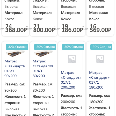
стороны:
стороны:
стороны:
стороны:
Соликамск
Солнечная Долина
Солнечногорск
Высокая
Высокая
Высокая
Высокая
Солоницевка
Сортавала
Сосновоборск
Сосновый Бор
Материал:
Материал:
Материал:
Материал:
Сочи
Спасск-Дальний
Средняя Ахтуба
Ставрополь
Кокос
Кокос
Кокос
Кокос
Старая Выжевка
Старая Купавна
Старая Полтавка
Старая Русса
Старая Чара
24
21
19
16
Старобельск
31
27
23
Староконстантинов
368.00
₽
800.00
₽
186.00
₽
569.00
₽
.00
₽
143.00
₽
409.00
₽
671.00
₽
Старый Оскол
Стаханов
Степное
Стерлитамак
Стрежевой
Стрый
Ступино
Суворов
Судак
Сумы
Сургут
-32% Скидка
-30% Скидка
-30% Скидка
-30% Скидка
Сухой Лог
Сходня
Сызрань
Сыктывкар
Сысерть
Таганрог
Тайга
Тайшет
Таксимо
Матрас
Матрас
Тамбов
Тарасовский
Тарко-сале
Татищево
«Стандарт»
«Стандарт»
Таштагол
Тверь
Тейково
018/1
018/1
Темрюк
Матрас
Матрас
Теофиполь
Теплодар
90х200
80х200
Терней
«Стандарт»
«Стандарт»
Терновка
Тернополь
Тимашевск
017/1
017/1
Тихвин
Размер, см:
Размер, см:
Тихорецк
Тобольск
200х200
180х200
Токмак
Тольятти
90х200
80х200
Томилино
Томск
Топки
Торез
Размер, см:
Размер, см:
Жесткость 1
Жесткость 1
Трехгорный
Троицк
Трудовое
Трускавец
200х200
180х200
стороны:
стороны:
Туапсе
Туймазы
Тула
Тутаев
Жесткость 1
Жесткость 1
Высокая
Высокая
Тымовское
Тында
Тюмень
Тячев
стороны:
стороны:
Жесткость 2
Жесткость 2
Увельский