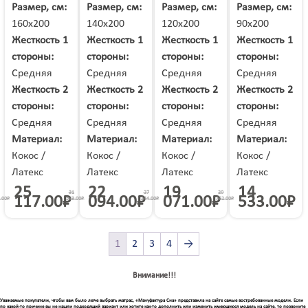
Шарья
Размер, см:
Размер, см:
Размер, см:
Размер, см:
Шатура
Шахты
Шахунья
Шацк
160х200
140х200
120х200
90х200
Шебекино
Шелехов
Шепетовка
Шерегеш
Жесткость 1
Жесткость 1
Жесткость 1
Жесткость 1
Шилка
Шимановск
Шостка
Шумерля
стороны:
стороны:
стороны:
стороны:
Шумиха
Щёлкино
Щелково
Щербинка
Средняя
Средняя
Средняя
Средняя
Электрогорск
Электросталь
Электроугли
Элиста
Жесткость 2
Жесткость 2
Жесткость 2
Жесткость 2
Энгельс
Энергодар
Юбилейный
Югорск
стороны:
стороны:
стороны:
стороны:
Южно-Сахалинск
Южное
Южноукраинск
Южноуральск
Средняя
Средняя
Средняя
Средняя
Юрга
Юрюзань
Яворов
Яготин
Материал:
Материал:
Материал:
Материал:
Ядрин
Яковлевка
Якутск
Ялта
Кокос /
Кокос /
Кокос /
Кокос /
Янаул
Яранск
Яремче
Ярославль
Латекс
Латекс
Латекс
Латекс
Ярцево
Ясиноватая
Ясный
Яхрома
25
22
19
14
31
27
20
117.00
₽
094.00
₽
071.00
₽
533.00
₽
.00
₽
563.00
₽
244.00
₽
762.00
₽
1
2
3
4
→
Внимание!!!
Уважаемые покупатели, чтобы вам было легче выбрать матрас, «Мануфактура Сна» представила на сайте самые востребованные модели. Если
по какой-то причине вы не нашли подходящий вариант или хотите как-то дополнить или изменить имеющуюся модель на сайте, то позвоните