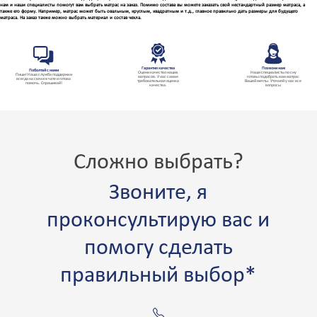
нам и наши специалисты помогут вам выбрать матрас на заказ. Помимо состава вы можете заказать свой нестандартный размер матраса, а
также его форму. Например, матрас может быть овальным, круглым, квадратным и т.д., главное правильно дать размеры для будущего
матраса. На заказ также можно выбрать материал и состав чехла.
Гарантия качества
Позвони нам
Поболтай с нами
Оцени качество наших
Наши специалисты по сну
Пиши! Наша служба поддержки
матрасов. У нас самая
готовы подобрать вам матрас
всегда на связи в чате и готова
требовательная оценка
Вашей мечты. Уточняй у нас все
помочь. Спрашивай!
качества.
вопросы
Сложно выбрать?
Звоните, я
проконсультирую вас и
помогу сделать
правильный выбор*