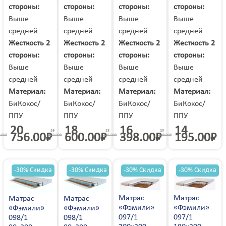
Соликамск
стороны:
стороны:
стороны:
стороны:
Солнечная Долина
Солнечногорск
Солоницевка
Сортавала
Выше
Выше
Выше
Выше
Сосновоборск
Сосновый Бор
Сочи
Спасск-Дальний
средней
средней
средней
средней
Средняя Ахтуба
Ставрополь
Старая Выжевка
Старая Купавна
Жесткость 2
Жесткость 2
Жесткость 2
Жесткость 2
Старая Полтавка
Старая Русса
Старая Чара
Старобельск
стороны:
стороны:
стороны:
стороны:
Староконстантинов
Старый Оскол
Стаханов
Степное
Выше
Выше
Выше
Выше
Стерлитамак
Стрежевой
Стрый
Ступино
средней
средней
средней
средней
Суворов
Судак
Сумы
Сургут
Материал:
Материал:
Материал:
Материал:
Сухой Лог
Сходня
Сызрань
Сыктывкар
БиКокос/
БиКокос/
БиКокос/
БиКокос/
Сысерть
Таганрог
Тайга
Тайшет
ППУ
ППУ
ППУ
ППУ
Таксимо
Тамбов
Тарасовский
Тарко-сале
Татищево
20
18
16
14
Таштагол
26
23
20
Тверь
756.00
₽
600.00
₽
398.00
₽
195.00
₽
.00
₽
572.00
₽
426.00
₽
279.00
₽
Тейково
Темрюк
Теофиполь
Теплодар
Терней
Терновка
Тернополь
Тимашевск
Тихвин
Тихорецк
Тобольск
-30% Скидка
-30% Скидка
-30% Скидка
-30% Скидка
Токмак
Тольятти
Томилино
Томск
Топки
Торез
Трехгорный
Троицк
Трудовое
Матрас
Матрас
Трускавец
Матрас
Матрас
Туапсе
Туймазы
Тула
«Фэмили»
«Фэмили»
«Фэмили»
«Фэмили»
Тутаев
Тымовское
Тында
097/1
097/1
098/1
098/1
Тюмень
Тячев
Увельский