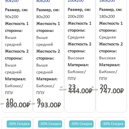
200х200
180х200
90х200
80х200
Угледар
Углич
Удомля
Ужгород
Узин
Размер, см:
Размер, см:
Размер, см:
Размер, см:
Украинка
Улан-Удэ
Ульяновск
Умань
200х200
180х200
90х200
80х200
Унеча
Урай
Урень
Урюпинск
Жесткость 1
Жесткость 1
Жесткость 1
Жесткость 1
Усинск
Уссурийск
Усть-Илимск
Усть-Кинельский
стороны:
стороны:
стороны:
стороны:
Усть-Кут
Уфа
Ухта
Учалы
Средняя
Средняя
Выше
Выше
Фастов
Феодосия
Фокино
Фролово
Жесткость 2
Жесткость 2
средней
средней
Фрязево
Фрязино
Хабаровск
Ханты-Мансийск
стороны:
стороны:
Жесткость 2
Жесткость 2
Харцызск
Харьков
Хасавюрт
Херсон
Высокая
Высокая
стороны:
стороны:
Хилок
Химки
Хмельник
Хмельницкий
Материал:
Материал:
Выше
Выше
Холмск
Хороль
Хуст
Целина
БиКокос/
БиКокос/
средней
средней
Цимлянск
Цюрупинск
Чайковский
Чалтырь
ППУ
ППУ
Материал:
Материал:
Чамзинка
Чапаевск
Чебаркуль
Чебоксары
БиКокос/
БиКокос/
Чегдомын
23
20
Челябинск
33
29
Червоноград
444.00
₽
747.00
₽
492.00
₽
638.00
₽
Череповец
ППУ
ППУ
Черкассы
Черкесск
Черневцы
Чернигов
Черниговка
10
9
Чернобай
13
Чернобыль
890.00
₽
793.00
₽
Черновцы
.00
₽
990.00
₽
Черноголовка
Черногорск
Чернушка
Чернышевск
Черняховск
Чертково
Чехов
Чита
Чугуев
Чудово
Чусовой
-30% Скидка
-30% Скидка
-30% Скидка
-30% Скидка
Шадринск
Шаргород
Шарыпово