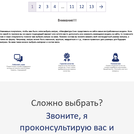
1
2
3
4
…
11
12
13
→
Внимание!!!
Уважаемые покупатели, чтобы вам было легче выбрать матрас, «Мануфактура Сна» представила на сайте самые востребованные модели. Если
по какой-то причине вы не нашли подходящий вариант или хотите как-то дополнить или изменить имеющуюся модель на сайте, то позвоните
нам и наши специалисты помогут вам выбрать матрас на заказ. Помимо состава вы можете заказать свой нестандартный размер матраса, а
также его форму. Например, матрас может быть овальным, круглым, квадратным и т.д., главное правильно дать размеры для будущего
матраса. На заказ также можно выбрать материал и состав чехла.
Гарантия качества
Позвони нам
Поболтай с нами
Оцени качество наших
Наши специалисты по сну
Пиши! Наша служба поддержки
матрасов. У нас самая
готовы подобрать вам матрас
всегда на связи в чате и готова
требовательная оценка
Вашей мечты. Уточняй у нас все
помочь. Спрашивай!
качества.
вопросы
Сложно выбрать?
Звоните, я
проконсультирую вас и