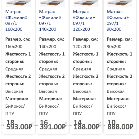
Шарья
Шатура
Шахты
Шахунья
Шацк
Шебекино
Матрас
Матрас
Матрас
Матрас
Шелехов
Шепетовка
Шерегеш
«Фэмили»
«Фэмили»
«Фэмили»
«Фэмили»
Шилка
Шимановск
Шостка
097/1
097/1
097/1
097/1
Шумерля
Шумиха
Щёлкино
160х200
140х200
120х200
90х200
Щелково
Щербинка
Электрогорск
Электросталь
Электроугли
Размер, см:
Размер, см:
Размер, см:
Размер, см:
Элиста
Энгельс
Энергодар
Юбилейный
160х200
140х200
120х200
90х200
Югорск
Южно-Сахалинск
Южное
Южноукраинск
Жесткость 1
Жесткость 1
Жесткость 1
Жесткость 1
Южноуральск
Юрга
Юрюзань
Яворов
стороны:
стороны:
стороны:
стороны:
Яготин
Ядрин
Яковлевка
Якутск
Средняя
Средняя
Средняя
Средняя
Ялта
Янаул
Яранск
Яремче
Жесткость 2
Жесткость 2
Жесткость 2
Жесткость 2
Ярославль
Ярцево
Ясиноватая
Ясный
стороны:
стороны:
стороны:
стороны:
Яхрома
Высокая
Высокая
Высокая
Высокая
Материал:
Материал:
Материал:
Материал:
БиКокос/
БиКокос/
БиКокос/
БиКокос/
ППУ
ППУ
ППУ
ППУ
18
16
14
10
23
20
15
593.00
₽
391.00
₽
188.00
₽
888.00
₽
.00
₽
415.00
₽
269.00
₽
554.00
₽