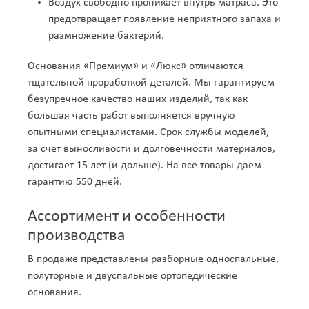
Воздух свободно проникает внутрь матраса. Это
Угледар
Углич
Удомля
Ужгород
предотвращает появление неприятного запаха и
Узин
Украинка
Улан-Удэ
Ульяновск
размножение бактерий.
Умань
Унеча
Урай
Урень
Урюпинск
Усинск
Уссурийск
Усть-Илимск
Основания «Премиум» и «Люкс» отличаются
Усть-Кинельский
Усть-Кут
Уфа
Ухта
тщательной проработкой деталей. Мы гарантируем
Учалы
Фастов
Феодосия
Фокино
безупречное качество наших изделий, так как
Фролово
Фрязево
Фрязино
Хабаровск
большая часть работ выполняется вручную
Ханты-Мансийск
Харцызск
Харьков
Хасавюрт
опытными специалистами. Срок службы моделей,
Херсон
Хилок
Химки
Хмельник
за счет выносливости и долговечности материалов,
Хмельницкий
Холмск
Хороль
Хуст
достигает 15 лет (и дольше). На все товары даем
Целина
Цимлянск
Цюрупинск
Чайковский
гарантию 550 дней.
Чалтырь
Чамзинка
Чапаевск
Чебаркуль
Чебоксары
Чегдомын
Челябинск
Ассортимент и особенности
Червоноград
Череповец
Черкассы
Черкесск
Черневцы
производства
Чернигов
Черниговка
Чернобай
Чернобыль
Черновцы
Черноголовка
В продаже представлены разборные односпальные,
Черногорск
Чернушка
Чернышевск
Черняховск
полуторные и двуспальные ортопедические
Чертково
Чехов
Чита
Чугуев
основания.
Чудово
Чусовой
Шадринск
Шаргород
Шарыпово