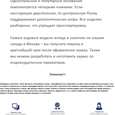
Односпальные и полуторные основания
комплектуются четырьмя ножками. Если
конструкция двуспальная, то центральную балку
поддерживает дополнительная опора. Все изделия
разборные, что упрощает транспортировку.
Самые ходовые модели всегда в наличии на нашем
складе в Москве – вы получите покупку в
кратчайший срок после оформления заказа. Также
мы можем разработать и изготовить каркас по
индивидуальным параметрам.
Внимание!!!
Уважаемые покупатели, чтобы вам было легче выбрать матрас, «Мануфактура Сна» представила на сайте самые востребованные модели. Если
по какой-то причине вы не нашли подходящий вариант или хотите как-то дополнить или изменить имеющуюся модель на сайте, то позвоните
нам и наши специалисты помогут вам выбрать матрас на заказ. Помимо состава вы можете заказать свой нестандартный размер матраса, а
также его форму. Например, матрас может быть овальным, круглым, квадратным и т.д., главное правильно дать размеры для будущего
матраса. На заказ также можно выбрать материал и состав чехла.
Гарантия качества
Позвони нам
Поболтай с нами
Оцени качество наших
Наши специалисты по сну
Пиши! Наша служба поддержки
матрасов. У нас самая
готовы подобрать вам матрас