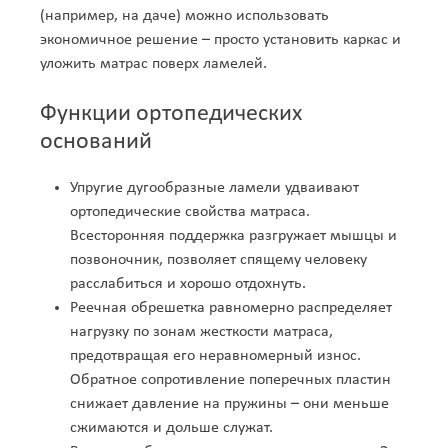
Соликамск
Солнечная Долина
(например, на даче) можно использовать
Солнечногорск
Солоницевка
Сортавала
Сосновоборск
экономичное решение – просто установить каркас и
Сосновый Бор
Сочи
Спасск-Дальний
Средняя Ахтуба
уложить матрас поверх ламелей.
Ставрополь
Старая Выжевка
Старая Купавна
Старая Полтавка
Старая Русса
Старая Чара
Старобельск
Функции ортопедических
Староконстантинов
Старый Оскол
Стаханов
Степное
Стерлитамак
оснований
Стрежевой
Стрый
Ступино
Суворов
Судак
Сумы
Сургут
Сухой Лог
Упругие дугообразные ламели удваивают
Сходня
Сызрань
Сыктывкар
Сысерть
ортопедические свойства матраса.
Таганрог
Тайга
Тайшет
Таксимо
Всесторонняя поддержка разгружает мышцы и
Тамбов
Тарасовский
Тарко-сале
Татищево
позвоночник, позволяет спящему человеку
Таштагол
Тверь
Тейково
Темрюк
расслабиться и хорошо отдохнуть.
Теофиполь
Теплодар
Терней
Терновка
Реечная обрешетка равномерно распределяет
Тернополь
Тимашевск
Тихвин
Тихорецк
нагрузку по зонам жесткости матраса,
Тобольск
Токмак
Тольятти
Томилино
предотвращая его неравномерный износ.
Томск
Топки
Торез
Трехгорный
Обратное сопротивление поперечных пластин
Троицк
Трудовое
Трускавец
Туапсе
снижает давление на пружины – они меньше
Туймазы
Тула
Тутаев
Тымовское
сжимаются и дольше служат.
Тында
Тюмень
Тячев
Увельский