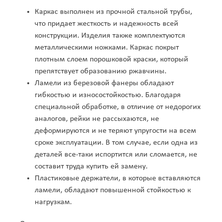
Шарья
Шатура
Шахты
Каркас выполнен из прочной стальной трубы,
Шахунья
Шацк
Шебекино
Шелехов
что придает жесткость и надежность всей
Шепетовка
Шерегеш
Шилка
Шимановск
конструкции. Изделия также комплектуются
Шостка
Шумерля
Шумиха
Щёлкино
металлическими ножками. Каркас покрыт
Щелково
Щербинка
Электрогорск
Электросталь
плотным слоем порошковой краски, который
Электроугли
Элиста
Энгельс
Энергодар
препятствует образованию ржавчины.
Юбилейный
Югорск
Южно-Сахалинск
Южное
Ламели из березовой фанеры обладают
Южноукраинск
Южноуральск
Юрга
Юрюзань
гибкостью и износостойкостью. Благодаря
Яворов
Яготин
Ядрин
Яковлевка
специальной обработке, в отличие от недорогих
Якутск
Ялта
Янаул
Яранск
аналогов, рейки не рассыхаются, не
Яремче
Ярославль
Ярцево
Ясиноватая
деформируются и не теряют упругости на всем
Ясный
Яхрома
сроке эксплуатации. В том случае, если одна из
деталей все-таки испортится или сломается, не
составит труда купить ей замену.
Пластиковые держатели, в которые вставляются
ламели, обладают повышенной стойкостью к
нагрузкам.