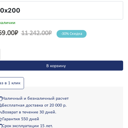
Сегежа
Селидово
Селятино
Семенов
наличии
Семикаракорск
69.00
₽
11 242.00
₽
-30% Скидка
Сергач
Сергиев Посад
Серебряные Пруды
ество
Серов
а
Серпухов
Сертолово
р-
В корзину
Сестрорецк
трасник
Сибай
н”
Симферополь
аз в 1 клик
Скадовск
Сковородино
Наличный и безналичный расчет
00
Славута
Бесплатная доставка от 20 000 р.
Славутич
Возврат в течение 30 дней.
Славянка
Славянск
Гарантия 550 дней
Славянск-на-Кубани
Срок эксплуатации 15 лет.