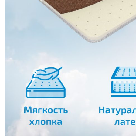
Армавир
З
Армянск
З
Арсеньев
З
Артёмовск
З
Артемовский
З
Архангельск
З
Асбест
З
Астрахань
З
Аткарск
З
Ахтырка
З
Ачинск
З
Аша
З
Аэропорт
З
"Домодедово"
З
Бабаево
З
Багаевский
З
Байконур
З
Балабаново
З
Балаклея
И
Балаково
И
Балахна
И