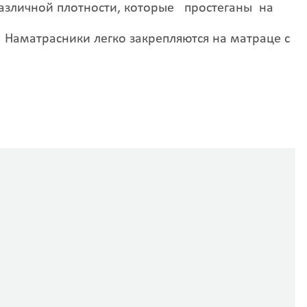
азличной плотности
,
которые
простеганы
на
Сыктывкар
Сысерть
.
Наматрасники легко закрепляются на матраце с
Таганрог
Тайга
Тайшет
Таксимо
Тамбов
Тарасовский
Тарко-сале
Татищево
Таштагол
Тверь
Тейково
Темрюк
Теофиполь
Теплодар
Терней
Терновка
Тернополь
Тимашевск
Тихвин