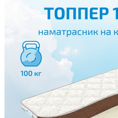
Александровское
Е
Алексеевка
Е
Алексин
Е
Алупка
Е
Алушта
Е
Алчевск
Ж
Альметьевск
Ж
Амвросиевка
Ж
Амурск
И
Анадырь
Ж
Анапа
Ж
Ангарск
Ж
Анжеро-Судженск
Ж
Анива
Ж
Анна
Ж
Антрацит
Ж
Апатиты
З
Апрелевка
З
Арбузинка
З
Арзамас
З
Арзгир
З