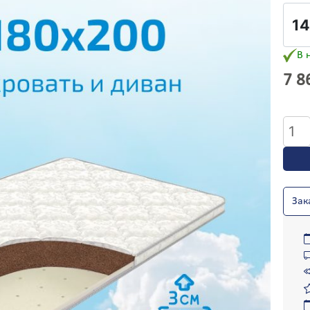
манжелинск
Малоярославец
накиево
Мамаевцы
рофей-Павлович
Марганец
ссентуки
Мариинск
В 
фремов
Мариуполь
7 8
елезноводск
Марковка
елезногорск
Маркс
елезногорск-
Матвеев Курган
Колич
Отменить выбор
лимский
Махачкала
товар
елезнодорожный
Мегион
ёлтые Воды
Медвежьегорск
Топпе
игулевск
Междуреченск
нама
идачов
Мелитополь
“Кви
ирновск
Менделеево
Зак
1050/
итомир
Менделеевск
Т
уковский
Мерефа
140x2
абайкальск
Миасс
аволжье
Микунь
азимье
Миллерово
аполярный
Минеральные Воды
апорожье
Минусинск