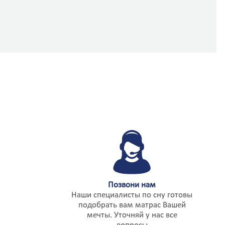
Угледар
Углич
Удомля
Ужгород
Узин
Украинка
Улан-Удэ
Ульяновск
Умань
Унеча
Урай
Урень
Урюпинск
Усинск
Уссурийск
Усть-Илимск
Усть-Кинельский
Усть-Кут
Позвони нам
Уфа
Наши специалисты по сну готовы
Ухта
подобрать вам матрас Вашей
Учалы
мечты. Уточняй у нас все
Фастов