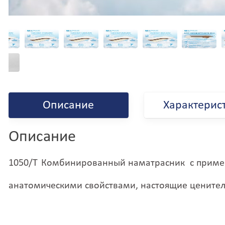
Балашиха
И
Балашов
И
Баргузин
И
Барнаул
И
Барышевка
И
Батайск
И
Бахмач
И
Бахчисарай
И
Баштанка
И
Белая Калитва
И
Описание
Характерис
Белая Церковь
И
Белгород-
И
Днестровский
И
Описание
Белово
И
Белогорск
И
Белозёрка
И
1050/Т
К
омбинированный
наматрасник
с
приме
Белорецк
И
Белореченск
И
анатомическими свойствами, настоящие цените
Беляевка
Й
Бердичев
К
Бердск
К
Бердянск
К