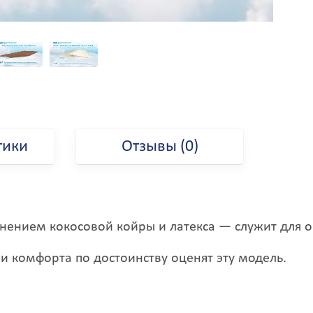
жевск
Навля
змаил
Надым
зобильный
Назрань
зюм
Нальчик
зяслав
Наро-Фоминск
ланский
Нарьян-Мар
ловля
Научный
льичёвск
Нахабино
нжавино
Находка
нта
Невинномысск
тики
Отзывы (0)
патово
Невьянск
ркутск
Нежин
рпень
Нерехта
ршава
Нерюнгри
скитим
Нетишин
стра
Нефтегорск
нением
кокосовой койры и латекса
—
служит для о
чня
Нефтекамск
шимбай
Нефтекумск
ли комфорта п
о достоинству оценят эту модель.
ошкар-Ола
Нефтеюганск
абанск
Нехаевский
авалерово
Нижневартовск
агальницкая
Нижнегорский