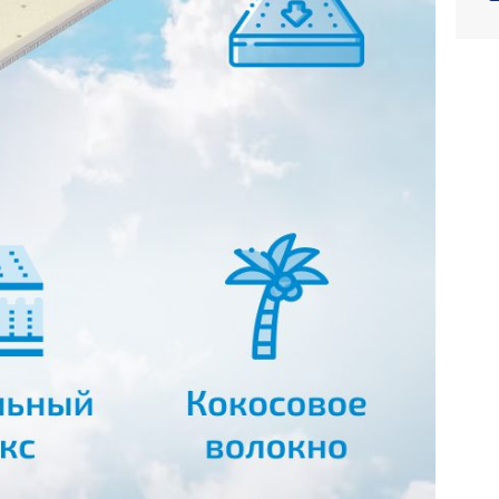
арайск
Миргород
аречное
Мирный
аречный
Михайловка
аринск
Михнево
бараж
Мичуринск
венигород
Могилёв-Подольский
долбунов
Могоча
еленогорск
Можайск
еленоград
Молодогвардейск
еленокумск
Мончегорск
ерноград
Морозовск
има
Москва
имовники
Мостиска
латоуст
Мукачево
миёв
Муравленко
наменка
Мурманск
олотоноша
Муром
олочев
Мытищи
вано-Франковск
Мышкин
ваново
Набережные Челны
вантеевка
Навашино