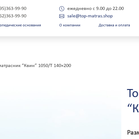
495)363-99-90
ежедневно с 9.00 до 22.00
962)363-99-90
sale@top-matras.shop
опедические основания
О компании
Доставка и оплата
Укажите свой город:
убровица
Лучегорск
матрасник “Квин” 1050/Т 140×200
удинка
Лысково
унаевцы
Лысьва
впатория
Лыткарино
горлык
Львов
Т
горлыкская
Люберцы
горьевск
Магадан
йск
Магнитогорск
“К
катеринбург
Майкоп
лабуга
Макаров
лань
Макеевка
лец
Малаховка
Раз
лизово
Малин