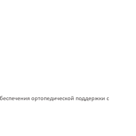
Ставрополь
Старая Выжевка
Старая Купавна
Старая Полтавка
Старая Русса
Старая Чара
Старобельск
Староконстантинов
Старый Оскол
Стаханов
Степное
Стерлитамак
Стрежевой
Стрый
Ступино
Суворов
беспечения ортопедической поддержки с
Судак
Сумы
Сургут
Сухой Лог
Сходня
Сызрань