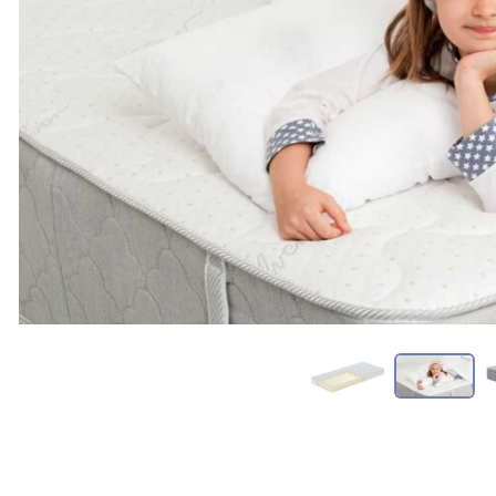
Александровское
Е
Алексеевка
Е
Алексин
Е
Алупка
Е
Алушта
Е
Алчевск
Ж
Альметьевск
Ж
Амвросиевка
Ж
Амурск
И
Анадырь
Ж
Анапа
Ж
Ангарск
Ж
Анжеро-Судженск
Ж
Анива
Ж
Анна
Ж
Антрацит
Ж
Апатиты
З
Апрелевка
З
Арбузинка
З
Арзамас
З
Арзгир
З