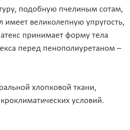
Ставрополь
Старая Выжевка
туру, подобную пчелиным сотам,
Старая Купавна
Старая Полтавка
 имеет великолепную упругость,
Старая Русса
Старая Чара
атекс принимает форму тела
Старобельск
Староконстантинов
текса перед пенополиуретаном –
Старый Оскол
Стаханов
Степное
Стерлитамак
Стрежевой
Стрый
альной хлопковой ткани,
Ступино
Суворов
Судак
икроклиматических условий.
Сумы
Сургут
Сухой Лог
Сходня
Сызрань