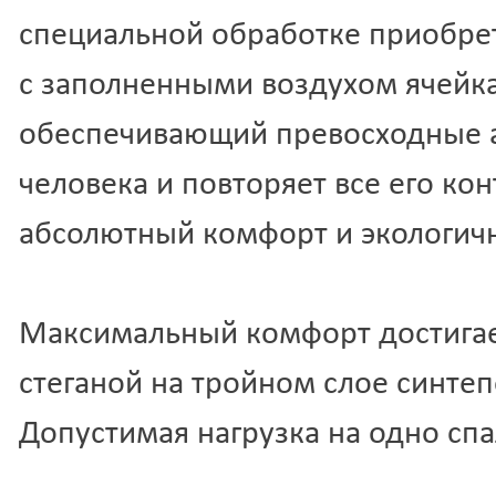
Балашиха
И
Балашов
И
специальной обработке приобре
Баргузин
И
Барнаул
И
с заполненными воздухом ячейк
Барышевка
И
Батайск
И
обеспечивающий превосходные а
Бахмач
И
Бахчисарай
И
человека и повторяет все его к
Баштанка
И
Белая Калитва
И
абсолютный комфорт и экологичн
Белая Церковь
И
Белгород-
И
Днестровский
И
Белово
И
Максимальный комфорт достигае
Белогорск
И
Белозёрка
И
Белорецк
И
стеганой на тройном слое синт
Белореченск
И
Беляевка
Й
Допустимая нагрузка на одно спа
Бердичев
К
Бердск
К
Бердянск
К