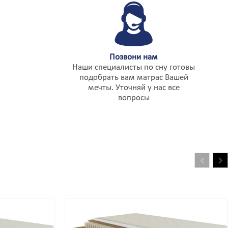
Угледар
Углич
Удомля
Ужгород
Узин
Украинка
Позвони нам
Улан-Удэ
Наши специалисты по сну готовы
Ульяновск
подобрать вам матрас Вашей
Умань
мечты. Уточняй у нас все
Унеча
вопросы
Урай
Урень
Урюпинск
Усинск
Уссурийск
Усть-Илимск
Усть-Кинельский
Усть-Кут
Уфа
Ухта
Учалы
Фастов