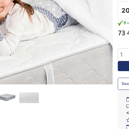
манжелинск
Малоярославец
накиево
Мамаевцы
рофей-Павлович
Марганец
ссентуки
Мариинск
В 
фремов
Мариуполь
73 
елезноводск
Марковка
елезногорск
Маркс
елезногорск-
Матвеев Курган
Колич
Отменить выбор
лимский
Махачкала
товар
елезнодорожный
Мегион
ёлтые Воды
Медвежьегорск
Матр
игулевск
Междуреченск
“Лате
идачов
Мелитополь
Плюс
ирновск
Менделеево
Зак
080/1
итомир
Менделеевск
200x2
уковский
Мерефа
абайкальск
Миасс
аволжье
Микунь
азимье
Миллерово
аполярный
Минеральные Воды
апорожье
Минусинск