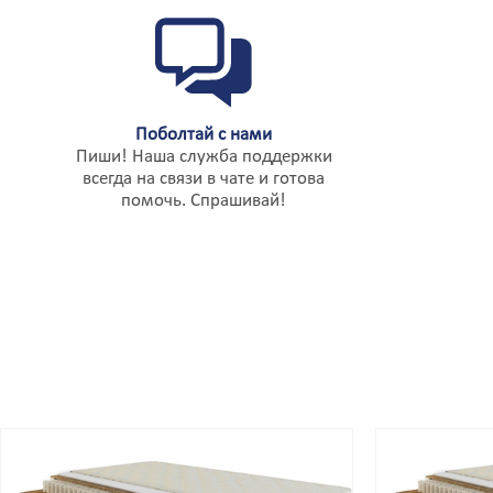
Буча
К
Бучач
К
Валки
К
Валуйки
К
Ванино
К
Варва
К
Поболтай с нами
Васильков
К
Пиши! Наша служба поддержки
Великие Луки
К
всегда на связи в чате и готова
Великий Берёзный
К
помочь. Спрашивай!
Великий Новгород
К
Великий Устюг
К
Вельск
К
Верхний Уфалей
К
Верхняя Пышма
К
Верхняя Салда
К
Веселый
К
Вешенская
К
Взморье
К
Видное
К
Вилково
К
Вилючинск
К
Винница
К