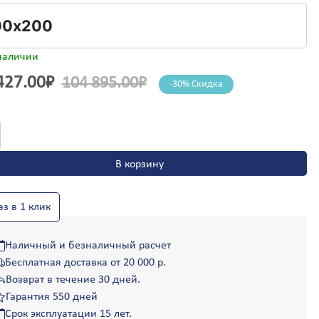
Сегежа
Селидово
Селятино
Семенов
наличии
Семикаракорск
427.00
₽
104 895.00
₽
-30% Скидка
Сергач
Сергиев Посад
Серебряные Пруды
ество
Серов
а
Серпухов
Сертолово
ас
В корзину
Сестрорецк
кс
Сибай
”
Симферополь
аз в 1 клик
Скадовск
00
Сковородино
Наличный и безналичный расчет
Славута
Бесплатная доставка от 20 000 р.
Славутич
Возврат в течение 30 дней.
Славянка
Славянск
Гарантия 550 дней
Славянск-на-Кубани
Срок эксплуатации 15 лет.