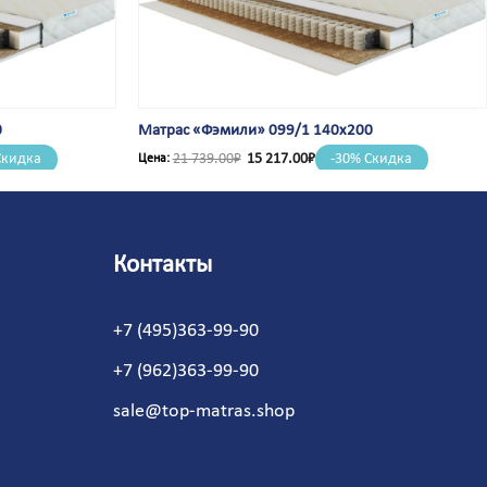
Феодосия
Фокино
Фролово
Фрязево
Фрязино
0
Матрас «Фэмили» 099/1 140х200
Хабаровск
Ханты-Мансийск
Скидка
21 739.00
₽
15 217.00
₽
-30% Скидка
Харцызск
Харьков
Хасавюрт
Херсон
Контакты
Хилок
Химки
Хмельник
+7 (495)363-99-90
Хмельницкий
Холмск
+7 (962)363-99-90
Хороль
Хуст
sale@top-matras.shop
Целина
Цимлянск
Цюрупинск