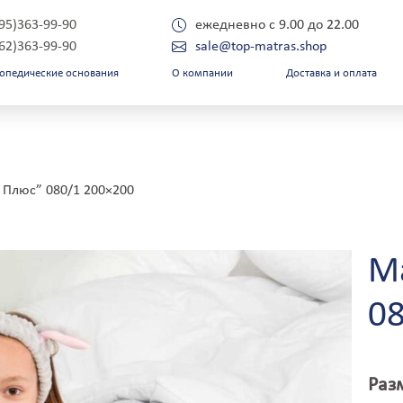
495)363-99-90
ежедневно с 9.00 до 22.00
962)363-99-90
sale@top-matras.shop
опедические основания
О компании
Доставка и оплата
Укажите свой город:
убровица
Лучегорск
 Плюс” 080/1 200×200
удинка
Лысково
унаевцы
Лысьва
впатория
Лыткарино
горлык
Львов
Ма
горлыкская
Люберцы
горьевск
Магадан
йск
Магнитогорск
0
катеринбург
Майкоп
лабуга
Макаров
лань
Макеевка
лец
Малаховка
Раз
лизово
Малин